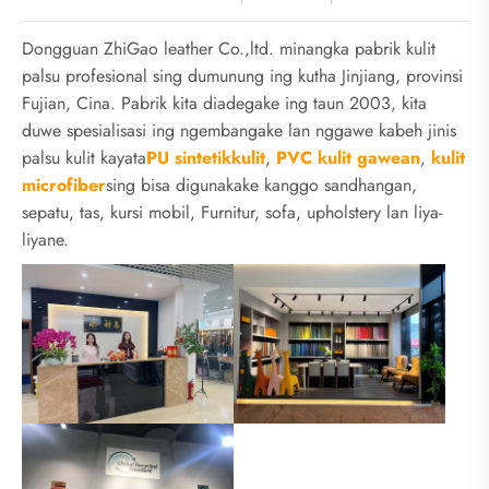
Dongguan ZhiGao leather Co.,ltd. minangka pabrik kulit
palsu profesional sing dumunung ing kutha Jinjiang, provinsi
Fujian, Cina. Pabrik kita diadegake ing taun 2003, kita
duwe spesialisasi ing ngembangake lan nggawe kabeh jinis
palsu kulit kayata
PU sintetik
kulit
,
PVC kulit gawean
,
kulit
microfiber
sing bisa digunakake kanggo sandhangan,
sepatu, tas, kursi mobil, Furnitur, sofa, upholstery lan liya-
liyane.