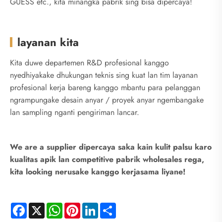
GUESS etc., kita minangka pabrik sing bisa dipercaya!
layanan kita
Kita duwe departemen R&D profesional kanggo
nyedhiyakake dhukungan teknis sing kuat lan tim layanan
profesional kerja bareng kanggo mbantu para pelanggan
ngrampungake desain anyar / proyek anyar ngembangake
lan sampling nganti pengiriman lancar.
We are a supplier dipercaya saka kain kulit palsu karo
kualitas apik lan competitive pabrik wholesales rega,
kita looking nerusake kanggo kerjasama liyane!
Facebook
X
WhatsApp
Pinterest
LinkedIn
Share