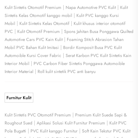
|
|
Kulit Sintetis Otomotif Premium
Napa Automotive PVC Kulit
Kulit
|
Sintetis Kelas Otomotif kanggo mobil
Kulit PVC kanggo Kursi
|
|
Mobil
Kulit Sintetis Kelas Otomotif
Kulit khusus interior otomotif
|
|
PVC
Kulit Otomotif Premium
Spons Jahitan Busa Ponggawa Quilted
|
Automotive Cars PVC Kain Kulit
Foaming Stitch Abrasion Tahan
|
Mobil PVC Bahan Kulit Imitasi
Bordir Komposit Busa PVC Kulit
|
Automoible Kursi Cover Fabric
Serat Karbon PVC Kulit Sintetis Kain
|
Interior Mobil
PVC Carbon Fiber Sintetis Ponggawa Automoible
|
Interior Material
Roll kulit sintetik PVC anti banyu
Furnitur Kulit
|
Kulit Sintetis PVC Otomotif Premium
Premium Kulit Suede Sapi &
|
|
Roughout Sued
Aplikasi Solusi Kulit Furnitur Premium
Kulit PVC
|
|
Pola Bugatti
PVC Kulit kanggo Furnitur
Soft Kain Tekstur PVC Kulit