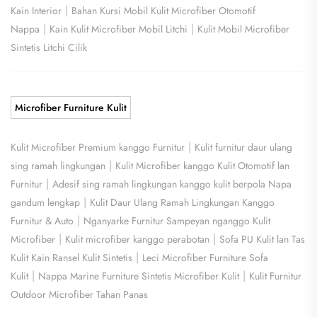
|
Kain Interior
Bahan Kursi Mobil Kulit Microfiber Otomotif
|
|
Nappa
Kain Kulit Microfiber Mobil Litchi
Kulit Mobil Microfiber
Sintetis Litchi Cilik
Microfiber Furniture Kulit
|
Kulit Microfiber Premium kanggo Furnitur
Kulit furnitur daur ulang
|
sing ramah lingkungan
Kulit Microfiber kanggo Kulit Otomotif lan
|
Furnitur
Adesif sing ramah lingkungan kanggo kulit berpola Napa
|
gandum lengkap
Kulit Daur Ulang Ramah Lingkungan Kanggo
|
Furnitur & Auto
Nganyarke Furnitur Sampeyan nganggo Kulit
|
|
Microfiber
Kulit microfiber kanggo perabotan
Sofa PU Kulit lan Tas
|
Kulit Kain Ransel Kulit Sintetis
Leci Microfiber Furniture Sofa
|
|
Kulit
Nappa Marine Furniture Sintetis Microfiber Kulit
Kulit Furnitur
Outdoor Microfiber Tahan Panas