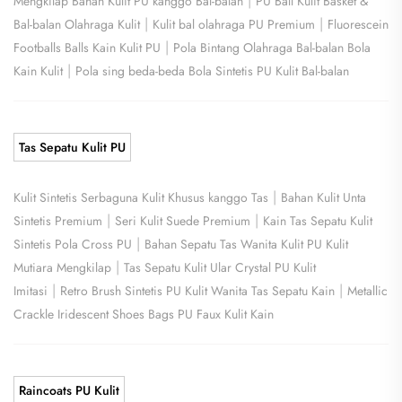
|
Mengkilap Bahan Kulit PU kanggo Bal-balan
PU Ball Kulit Basket &
|
|
Bal-balan Olahraga Kulit
Kulit bal olahraga PU Premium
Fluorescein
|
Footballs Balls Kain Kulit PU
Pola Bintang Olahraga Bal-balan Bola
|
Kain Kulit
Pola sing beda-beda Bola Sintetis PU Kulit Bal-balan
Tas Sepatu Kulit PU
|
Kulit Sintetis Serbaguna Kulit Khusus kanggo Tas
Bahan Kulit Unta
|
|
Sintetis Premium
Seri Kulit Suede Premium
Kain Tas Sepatu Kulit
|
Sintetis Pola Cross PU
Bahan Sepatu Tas Wanita Kulit PU Kulit
|
Mutiara Mengkilap
Tas Sepatu Kulit Ular Crystal PU Kulit
|
|
Imitasi
Retro Brush Sintetis PU Kulit Wanita Tas Sepatu Kain
Metallic
Crackle Iridescent Shoes Bags PU Faux Kulit Kain
Raincoats PU Kulit