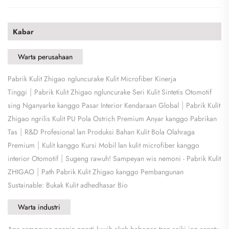
Kabar
Warta perusahaan
Pabrik Kulit Zhigao ngluncurake Kulit Microfiber Kinerja
|
Tinggi
Pabrik Kulit Zhigao ngluncurake Seri Kulit Sintetis Otomotif
|
sing Nganyarke kanggo Pasar Interior Kendaraan Global
Pabrik Kulit
Zhigao ngrilis Kulit PU Pola Ostrich Premium Anyar kanggo Pabrikan
|
Tas
R&D Profesional lan Produksi Bahan Kulit Bola Olahraga
|
Premium
Kulit kanggo Kursi Mobil lan kulit microfiber kanggo
|
interior Otomotif
Sugeng rawuh! Sampeyan wis nemoni - Pabrik Kulit
|
ZHIGAO
Path Pabrik Kulit Zhigao kanggo Pembangunan
Sustainable: Bukak Kulit adhedhasar Bio
Warta industri
Apa sampeyan pengin ngerti luwih akeh babagan tren saiki ing sepatu