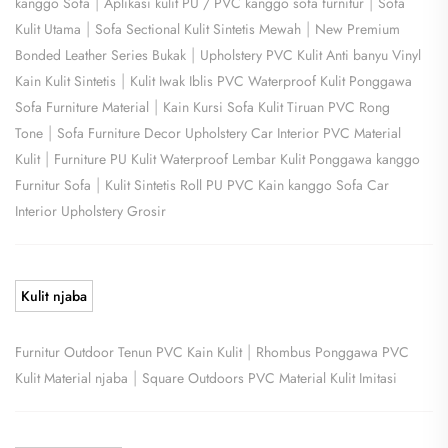
|
|
kanggo Sofa
Aplikasi kulit PU / PVC kanggo sofa furnitur
Sofa
|
|
Kulit Utama
Sofa Sectional Kulit Sintetis Mewah
New Premium
|
Bonded Leather Series Bukak
Upholstery PVC Kulit Anti banyu Vinyl
|
Kain Kulit Sintetis
Kulit Iwak Iblis PVC Waterproof Kulit Ponggawa
|
Sofa Furniture Material
Kain Kursi Sofa Kulit Tiruan PVC Rong
|
Tone
Sofa Furniture Decor Upholstery Car Interior PVC Material
|
Kulit
Furniture PU Kulit Waterproof Lembar Kulit Ponggawa kanggo
|
Furnitur Sofa
Kulit Sintetis Roll PU PVC Kain kanggo Sofa Car
Interior Upholstery Grosir
Kulit njaba
|
Furnitur Outdoor Tenun PVC Kain Kulit
Rhombus Ponggawa PVC
|
Kulit Material njaba
Square Outdoors PVC Material Kulit Imitasi