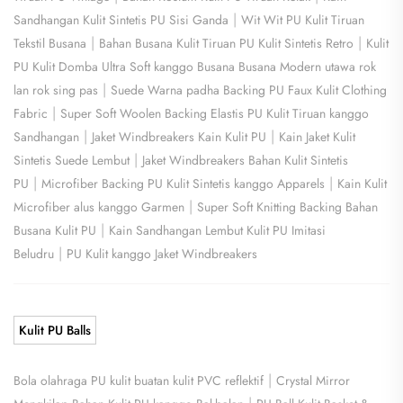
|
Sandhangan Kulit Sintetis PU Sisi Ganda
Wit Wit PU Kulit Tiruan
|
|
Tekstil Busana
Bahan Busana Kulit Tiruan PU Kulit Sintetis Retro
Kulit
PU Kulit Domba Ultra Soft kanggo Busana Busana Modern utawa rok
|
lan rok sing pas
Suede Warna padha Backing PU Faux Kulit Clothing
|
Fabric
Super Soft Woolen Backing Elastis PU Kulit Tiruan kanggo
|
|
Sandhangan
Jaket Windbreakers Kain Kulit PU
Kain Jaket Kulit
|
Sintetis Suede Lembut
Jaket Windbreakers Bahan Kulit Sintetis
|
|
PU
Microfiber Backing PU Kulit Sintetis kanggo Apparels
Kain Kulit
|
Microfiber alus kanggo Garmen
Super Soft Knitting Backing Bahan
|
Busana Kulit PU
Kain Sandhangan Lembut Kulit PU Imitasi
|
Beludru
PU Kulit kanggo Jaket Windbreakers
Kulit PU Balls
|
Bola olahraga PU kulit buatan kulit PVC reflektif
Crystal Mirror