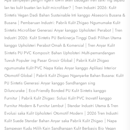
|
lan tas kulit buatan lan kulit microfiber?
Tren Industri 2026: Kulit
Sintetis Vegan Dadi Bahan Sustainable Inti kanggo Aksesoris Busana &
|
Busana
Pembaruan Industri: Pabrik Kulit Zhigao Ngumumake Kulit
|
Sintetis Microfiber Generasi Anyar kanggo Upholsteri Perabot
Tren
Industri 2026: Kulit Sintetis PU Berkinerja Tinggi Dadi Pilihan Utama
|
kanggo Upholsteri Perabot Omah & Komersial
Tren Anyar Kulit
Sintetis PU PVC Komposit: Bahan Upholsteri Multi-pemandangan
|
Tuwuh Populer ing Pasar Grosir Global
Pabrik Kulit Zhigao
ngumumake Kulit PVC Napa Kelas Anyar kanggo Aplikasi Interior
|
Otomotif Global
Pabrik Kulit Zhigao Nganyarke Bahan Busana: Kulit
PU Sintetis Generasi Anyar kanggo Sandhangan sing
|
Diluncurake
Eco-Friendly Bonded PU Kulit Sintetis kanggo
|
Furnitur
Pabrik Kulit Zhigao: Solusi Kulit PVC Inovatif kanggo
|
Furnitur Modern & Furnitur Lembut
Standar Industri Utama & Tren
|
Evolusi saka Kulit Upholsteri Otomotif Modern
2026 Tren Industri
|
Kulit Suede Standar Bahan Anyar saka Pabrik Kulit Zhigao
Napa
Sampeyan Kudu Milih Kain Sandhangan Kulit Berbasis Bio Vegan