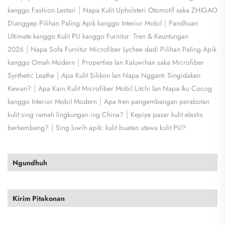
|
kanggo Fashion Lestari
Napa Kulit Upholsteri Otomotif saka ZHIGAO
|
Dianggep Pilihan Paling Apik kanggo Interior Mobil
Pandhuan
Ultimate kanggo Kulit PU kanggo Furnitur: Tren & Keuntungan
|
2026
Napa Sofa Furnitur Microfiber Lychee dadi Pilihan Paling Apik
|
kanggo Omah Modern
Properties lan Kaluwihan saka Microfiber
|
Synthetic Leathe
Apa Kulit Silikon lan Napa Ngganti Singidaken
|
Kewan?
Apa Kain Kulit Microfiber Mobil Litchi lan Napa Iku Cocog
|
kanggo Interior Mobil Modern
Apa tren pangembangan perabotan
|
kulit sing ramah lingkungan ing China?
Kepiye pasar kulit elastis
|
berkembang?
Sing luwih apik: kulit buatan utawa kulit PU?
Ngundhuh
Kirim Pitakonan