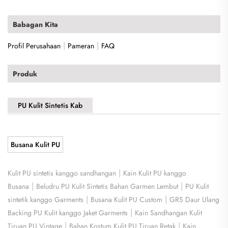
Babagan Kita
|
|
Profil Perusahaan
Pameran
FAQ
Produk
PU Kulit Sintetis Kab
Busana Kulit PU
|
Kulit PU sintetis kanggo sandhangan
Kain Kulit PU kanggo
|
|
Busana
Beludru PU Kulit Sintetis Bahan Garmen Lembut
PU Kulit
|
|
sintetik kanggo Garments
Busana Kulit PU Custom
GRS Daur Ulang
|
Backing PU Kulit kanggo Jaket Garments
Kain Sandhangan Kulit
|
|
Tiruan PU Vintage
Bahan Kostum Kulit PU Tiruan Retak
Kain